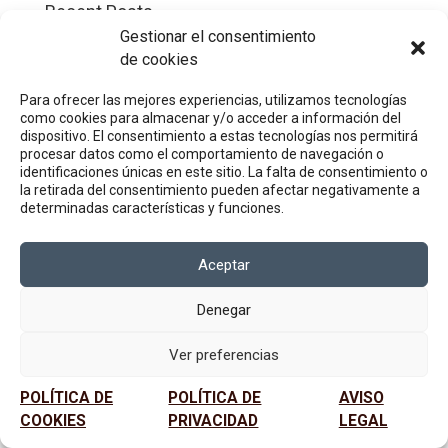
Recent Posts
Gestionar el consentimiento
Hello world!
de cookies
Recent Comments
Para ofrecer las mejores experiencias, utilizamos tecnologías
como cookies para almacenar y/o acceder a información del
A WordPress Commenter
en
Hello world!
dispositivo. El consentimiento a estas tecnologías nos permitirá
procesar datos como el comportamiento de navegación o
identificaciones únicas en este sitio. La falta de consentimiento o
la retirada del consentimiento pueden afectar negativamente a
determinadas características y funciones.
Aceptar
Denegar
Ver preferencias
POLÍTICA DE
POLÍTICA DE
AVISO
COOKIES
PRIVACIDAD
LEGAL